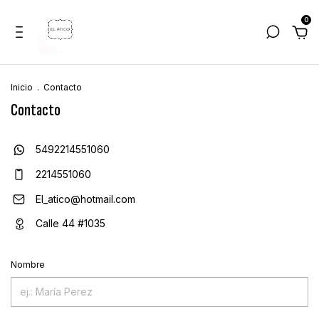
0
Inicio
.
Contacto
Contacto
5492214551060
2214551060
El_atico@hotmail.com
Calle 44 #1035
Nombre