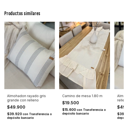
Productos similares
Almohadon rayado gris
Camino de mesa 1.80 m
Almoh
grande con relleno
rellen
$19.500
$49.900
$49
$15.600
con
Transferencia o
$39.920
depósito bancario
$39.
con
Transferencia o
depósito bancario
depósi