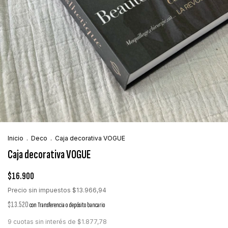
Inicio
.
Deco
.
Caja decorativa VOGUE
Caja decorativa VOGUE
$16.900
Precio sin impuestos
$13.966,94
$13.520
con
Transferencia o depósito bancario
9
cuotas sin interés de
$1.877,78