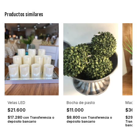
Productos similares
Velas LED
Bocha de pasto
Macet
$21.600
$11.000
$36.
$17.280
$8.800
$29.2
con
Transferencia o
con
Transferencia o
depósito bancario
depósito bancario
Transfe
bancar