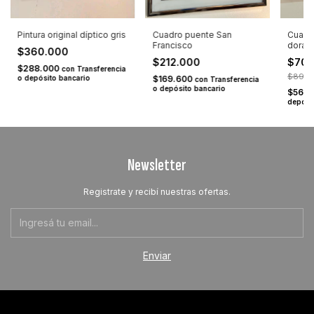
Pintura original díptico gris
Cuadro puente San
Cuadr
Francisco
dorad
$360.000
$212.000
$70
$288.000
con
Transferencia
$89.9
o depósito bancario
$169.600
con
Transferencia
o depósito bancario
$56.
depósi
Newsletter
Registrate y recibí nuestras ofertas.