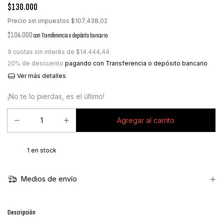
$130.000
Precio sin impuestos
$107.438,02
$104.000
con
Transferencia o depósito bancario
9
cuotas sin interés de
$14.444,44
20% de descuento
pagando con Transferencia o depósito bancario
Ver más detalles
¡No te lo pierdas, es el último!
1
en stock
Medios de envío
Descripción