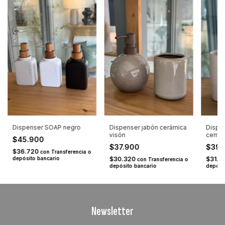
Dispenser SOAP negro
Dispenser jabón cerámica
Dispe
visón
cemen
$45.900
$37.900
$39
$36.720
con
Transferencia o
depósito bancario
$30.320
$31.9
con
Transferencia o
depósito bancario
depósi
Newsletter