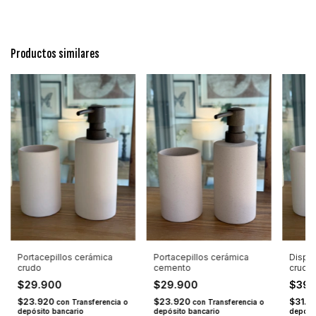
Productos similares
Portacepillos cerámica
Portacepillos cerámica
Dispe
cemento
crudo
crudo
$29.900
$29.900
$39
$23.920
$23.920
$31.9
con
Transferencia o
con
Transferencia o
depósito bancario
depósito bancario
depósi