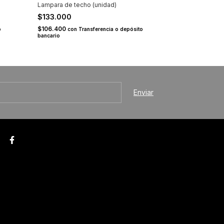
Lampara de techo (unidad)
Lámpara de me
$133.000
$125.000
$106.400
$100.000
o
con
Transferencia o depósito
con
T
bancario
bancario