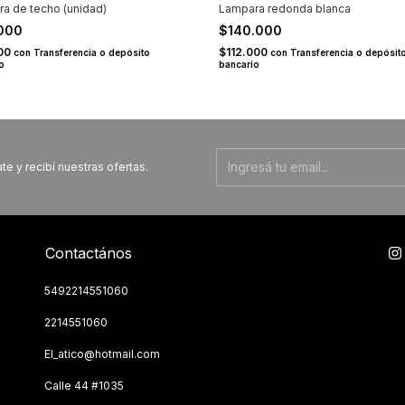
a de techo (unidad)
Lampara redonda blanca
.000
$140.000
00
$112.000
con
Transferencia o depósito
con
Transferencia o depósit
o
bancario
te y recibí nuestras ofertas.
Contactános
5492214551060
2214551060
El_atico@hotmail.com
Calle 44 #1035