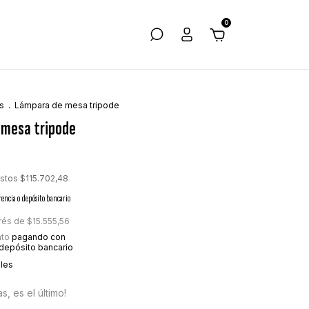
0
s
.
Lámpara de mesa tripode
 mesa tripode
estos
$115.702,48
rencia o depósito bancario
erés de
$15.555,56
to
pagando con
 depósito bancario
lles
s, es el último!