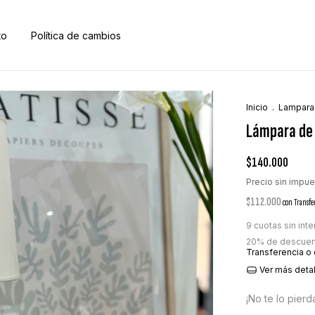
to
Política de cambios
Inicio
.
Lampara
Lámpara de
$140.000
Precio sin impu
$112.000
con
Transfe
9
cuotas sin int
20% de descuen
Transferencia o
Ver más deta
¡No te lo pierda