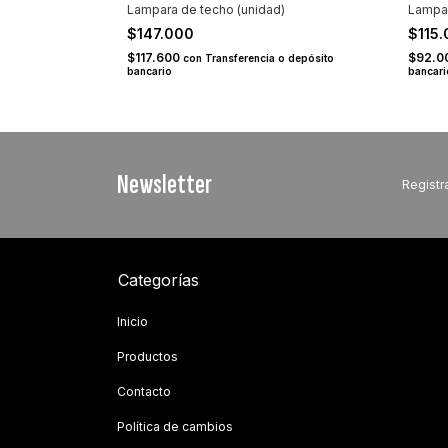
Lampara de techo (unidad)
Lampar
$147.000
$115
$117.600
$92.0
o depósito
con
Transferencia o depósito
bancario
bancari
Newsletter
Registra
Categorías
Inicio
Productos
Contacto
Política de cambios