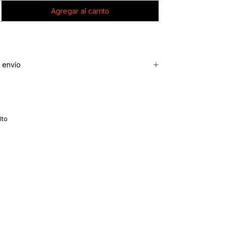
 envío
lto