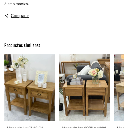
Alamo macizo.
Compartir
Productos similares
Mesa de luz CLASICA
Mesa de luz YORK petiribi
Mesa d