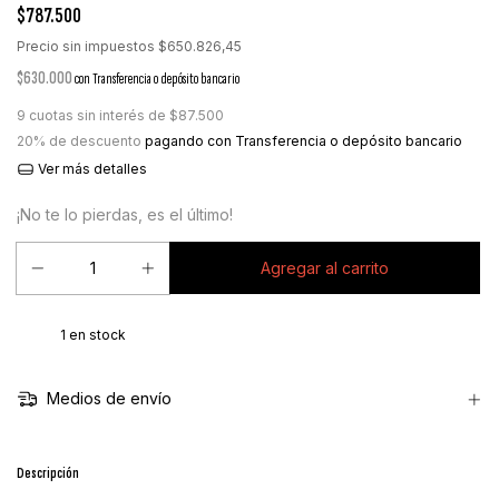
$787.500
Precio sin impuestos
$650.826,45
$630.000
con
Transferencia o depósito bancario
9
cuotas sin interés de
$87.500
20% de descuento
pagando con Transferencia o depósito bancario
Ver más detalles
¡No te lo pierdas, es el último!
1
en stock
Medios de envío
Descripción