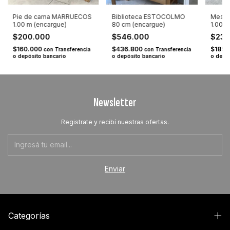
Pie de cama MARRUECOS
Biblioteca ESTOCOLMO
Mesa 
1.00 m (encargue)
80 cm (encargue)
1.00 m
$200.000
$546.000
$237
$160.000
$436.800
$189.
con
Transferencia
con
Transferencia
o depósito bancario
o depósito bancario
o depó
Newsletter
Registrate y recibí nuestras ofertas.
Categorías