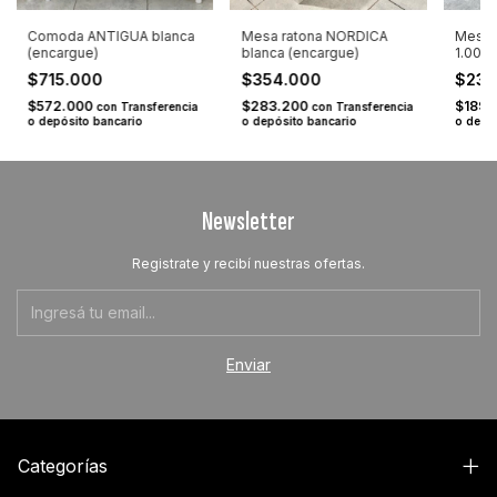
Comoda ANTIGUA blanca
Mesa ratona NORDICA
Mesa 
(encargue)
blanca (encargue)
1.00 m
$715.000
$354.000
$237
$572.000
$283.200
$189.
con
Transferencia
con
Transferencia
o depósito bancario
o depósito bancario
o depó
Newsletter
Registrate y recibí nuestras ofertas.
Categorías