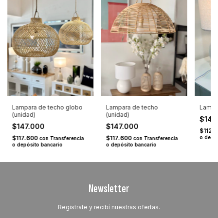
Lampara de techo globo
Lampara de techo
Lampa
(unidad)
(unidad)
$140
$147.000
$147.000
$112.
$117.600
$117.600
o depó
con
Transferencia
con
Transferencia
o depósito bancario
o depósito bancario
Newsletter
Registrate y recibí nuestras ofertas.