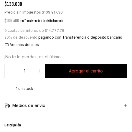
$133.000
Precio sin impuestos
$109.917,36
$106.400
con
Transferencia o depósito bancario
9
cuotas sin interés de
$14.777,78
20% de descuento
pagando con Transferencia o depósito bancario
Ver más detalles
¡No te lo pierdas, es el último!
1
en stock
Medios de envío
Descripción