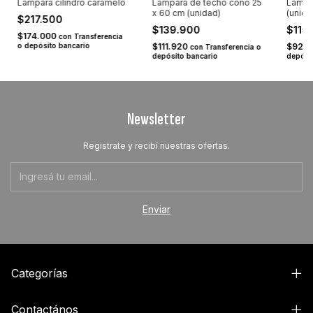
Lampara cilindro caramelo
Lampara de techo cono 25
Lampa
x 60 cm (unidad)
(unida
$217.500
$139.900
$115
$174.000
con
Transferencia
o depósito bancario
$111.920
$92.
con
Transferencia o
depósito bancario
depósi
Newsletter
Registrate y recibí nuestras ofertas.
Categorías
Contactános