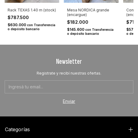
Rack TEXAS 1.40 m (stock)
Mesa NORDICA grande
Comod
(encargue)
(enca
$787.500
$182.000
$715
$630.000
con
Transferencia
o depósito bancario
$145.600
$572
con
Transferencia
o depósito bancario
o depó
Newsletter
Registrate y recibí nuestras ofertas.
Categorías