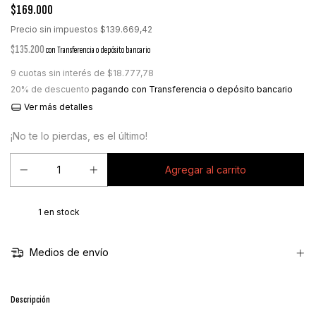
$169.000
Precio sin impuestos
$139.669,42
$135.200
con
Transferencia o depósito bancario
9
cuotas sin interés de
$18.777,78
20% de descuento
pagando con Transferencia o depósito bancario
Ver más detalles
¡No te lo pierdas, es el último!
1
en stock
Medios de envío
Descripción