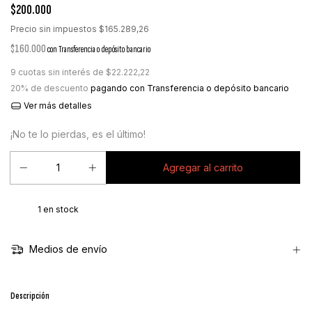
$200.000
Precio sin impuestos
$165.289,26
$160.000
con
Transferencia o depósito bancario
9
cuotas sin interés de
$22.222,22
20% de descuento
pagando con Transferencia o depósito bancario
Ver más detalles
¡No te lo pierdas, es el último!
1
en stock
Medios de envío
Descripción