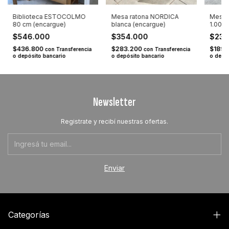
Biblioteca ESTOCOLMO
Mesa ratona NORDICA
Mesa 
80 cm (encargue)
blanca (encargue)
1.00 m
$546.000
$354.000
$237
$436.800
$283.200
$189.
con
Transferencia
con
Transferencia
o depósito bancario
o depósito bancario
o depó
Newsletter
Registrate y recibí nuestras ofertas.
Categorías