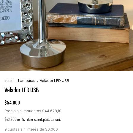
Inicio
.
Lamparas
.
Velador LED USB
Velador LED USB
$54.000
Precio sin impuestos
$44.628,10
$43.200
con
Transferencia o depósito bancario
9
cuotas sin interés de
$6.000