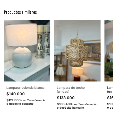
Productos similares
Lampara redonda blanca
Lampara de techo
Lampa
(unidad)
(unida
$140.000
$133.000
$165
$112.000
con
Transferencia
o depósito bancario
$106.400
$132.
con
Transferencia
o depósito bancario
o depó